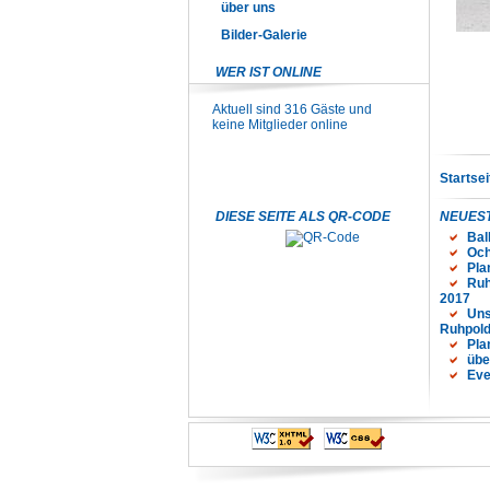
über uns
Bilder-Galerie
WER IST ONLINE
Aktuell sind 316 Gäste und
keine Mitglieder online
Startsei
DIESE SEITE ALS QR-CODE
NEUEST
Bal
Och
Pla
Ruh
2017
Uns
Ruhpold
Pla
übe
Eve