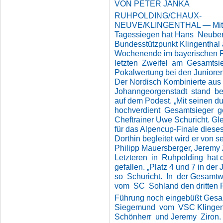
VON PETER JANKA
RUHPOLDING/CHAUX-
NEUVE/KLINGENTHAL — Mit
Tagessiegen hat Hans Neube
Bundesstützpunkt Klingenthal
Wochenende im bayerischen R
letzten Zweifel am Gesamtsi
Pokalwertung bei den Juniore
Der Nordisch Kombinierte aus
Johanngeorgenstadt stand be
auf dem Podest. „Mit seinen du
hochverdient Gesamtsieger ge
Cheftrainer Uwe Schuricht. Gle
für das Alpencup-Finale diese
Dorthin begleitet wird er von
Philipp Mauersberger, Jeremy 
Letzteren in Ruhpolding hat 
gefallen. „Platz 4 und 7 in der
so Schuricht. In der Gesamtw
vom SC Sohland den dritten Pl
Führung noch eingebüßt Gesam
Siegemund vom VSC Klingen
Schönherr und Jeremy Ziron