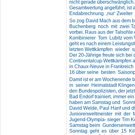
nicht gerade überschwänglich
Gesamtwertung angeführt, ist 
Endabrechnung ‚nur‘ Zweiter 
So zog David Mach aus dem 
Buchenberg noch mit zwei T
vorbei. Raus aus der Talsohle
Kombinierer Tom Lubitz vom 
geht es nach einem Leistungsti
letzten Wettkämpfen wieder s
Der 20-Jährige freute sich bei
Continentalcup-Wettkämpfen
in Chaux-Neuve in Frankreich
16 über seine besten Saisonp
Damit ist er am Wochenende 
in seiner Heimatstadt Klingent
den Bundespolizisten, der jetz
Bad Endorf trainiert, immer ei
haben am Samstag und Sonnt
David Welde, Paul Hanf und d
Juniorenweltmeister mit der
Jugend-Olympia- sieger Tim 
Samstag beim Gundersenwettk
Sonntag geht es über 15 Kil