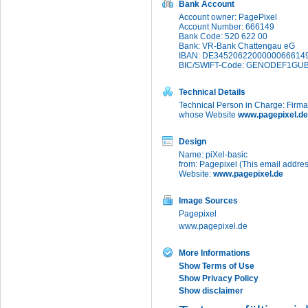
Bank Account
Account owner: PagePixel
Account Number: 666149
Bank Code: 520 622 00
Bank: VR-Bank Chattengau eG
IBAN: DE3452062200000066614
BIC/SWIFT-Code: GENODEF1GU
Technical Details
Technical Person in Charge: Firma
whose Website
www.pagepixel.de
Design
Name: piXel-basic
from: Pagepixel (
This email addres
Website:
www.pagepixel.de
Image Sources
Pagepixel
www.pagepixel.de
More Informations
Show Terms of Use
Show Privacy Policy
Show disclaimer